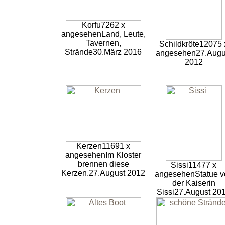
Korfu
7262 x
angesehen
Land, Leute,
Tavernen,
Schildkröte
12075 
Strände
30.März 2016
angesehen
27.Augu
2012
Kerzen
11691 x
angesehen
Im Kloster
brennen diese
Sissi
11477 x
Kerzen.
27.August 2012
angesehen
Statue 
der Kaiserin
Sissi
27.August 20