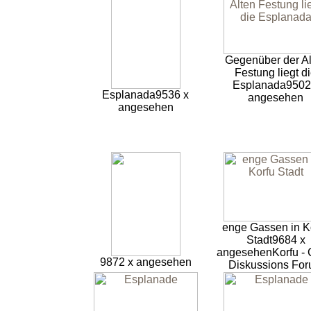
Gegenüber der Al
Festung liegt d
Esplanada
9502
Esplanada
9536 x
angesehen
angesehen
enge Gassen in K
Stadt
9684 x
angesehen
Korfu - 
9872 x angesehen
Diskussions Fo