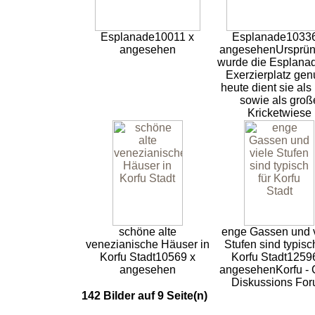
Esplanade
10011 x
Esplanade
10336
angesehen
angesehen
Ursprün
wurde die Esplanad
Exerzierplatz genu
heute dient sie als
sowie als groß
Kricketwiese
schöne alte
enge Gassen und v
venezianische Häuser in
Stufen sind typisch
Korfu Stadt
10569 x
Korfu Stadt
1259
angesehen
angesehen
Korfu - 
Diskussions Fo
142 Bilder auf 9 Seite(n)